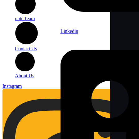
outr Team
Linkedin
Contact Us
About Us
Instagram