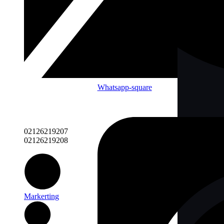
Whatsapp-square
02126219207
02126219208
Markerting