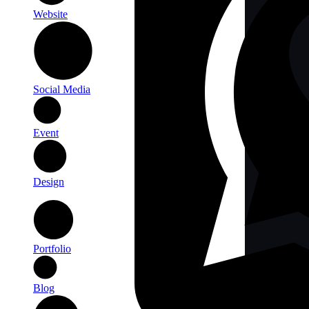
Website
Social Media
Event
Design
Portfolio
Blog