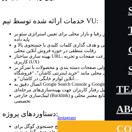
خدمات ارائه‌ شده توسط تیم VU:
تحلیل دقیق رقبا و بازار محلی برای تعیین استراتژی سئو بر
پایه داده
شناسایی و هدف‌ گذاری کلمات کلیدی با جستجوی بالا و
رقابت منطقی در حوزه فروش آنلاین محلی
بهینه‌ سازی ساختار URL، متا دیتاها، سرعت صفحات و تجربه
کاربری (UX)
سئوی محتوایی صفحات دسته‌ بندی و محصولات با تمرکز بر
کلیدواژه‌های محلی مانند “خرید اینترنتی کاشان”، “فروشگاه
آنلاین لوازم خانگی در کاشان” و…
اتصال دقیق به Google Search Console و Google Analytics و
TE
تحلیل رفتار کاربران جهت بهینه‌سازی‌های مرحله‌ای
لینک‌سازی خارجی (Backlink) با تمرکز بر منابع معتبر محلی و
تخصصی
AB
دستاوردهای پروژه:
Instagram
CO
افزایش چشمگیر رتبه سایت در نتایج جستجوی گوگل برای
کلیدواژه‌های هدف‌ گذاری‌ شده