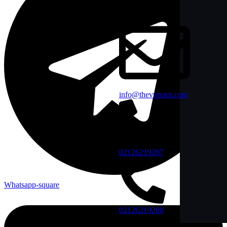
info@thevuteam.com
02126219207
Whatsapp-square
02126219208