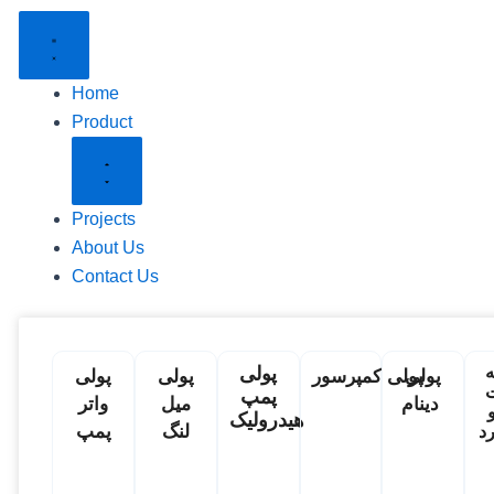
Close
Open
Product
Product
Home
Product
Projects
About Us
Contact Us
پولی
پولی
پولی کمپرسور
پولی
پولی
پمپ
دینام
میل
واتر
هیدرولیک
لنگ
پمپ
د