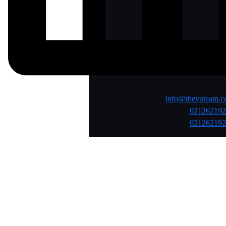
info@thevuteam.
021262192
021262192