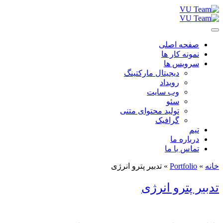
صفحه اصلی
نمونه کار ها
سرویس ها
دیجیتال مارکتینگ
رویداد
وب سایت
سئو
تولید محتوای متنی
گرافیک
تیم
درباره ما
تماس با ما
خانه
»
Portfolio
»
تدبیر پترو انرژی
تدبیر پترو انرژی