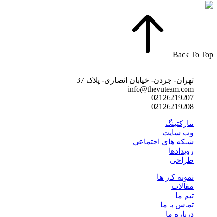
Back To Top
تهران- جردن- خیابان انصاری- پلاک 37
info@thevuteam.com
02126219207
02126219208
مارکتینگ
وب سایت
شبکه های اجتماعی
رویدادها
طراحی
نمونه کار ها
مقالات
تیم ما
تماس با ما
درباره ما