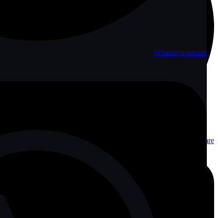
Whatsapp-square
Whatsapp-square